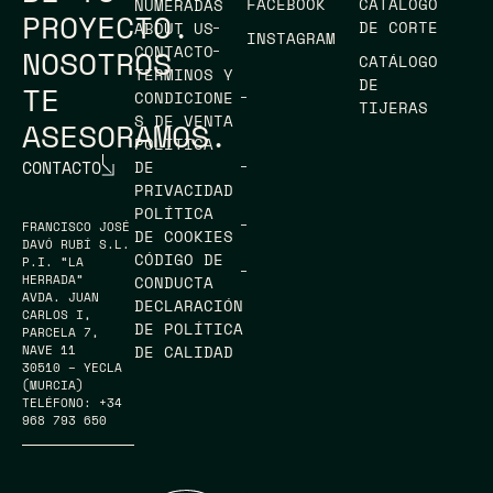
FACEBOOK
CATÁLOGO
NUMERADAS
PROYECTO.
DE CORTE
ABOUT US
INSTAGRAM
CONTACTO
NOSOTROS
CATÁLOGO
TÉRMINOS Y
DE
TE
CONDICIONE
TIJERAS
S DE VENTA
ASESORAMOS.
POLÍTICA
CONTACTO
DE
PRIVACIDAD
POLÍTICA
FRANCISCO JOSÉ
DE COOKIES
DAVÓ RUBÍ S.L.
CÓDIGO DE
P.I. “LA
HERRADA”
CONDUCTA
AVDA. JUAN
DECLARACIÓN
CARLOS I,
DE POLÍTICA
PARCELA 7,
DE CALIDAD
NAVE 11
30510 – YECLA
(MURCIA)
TELÉFONO: +34
968 793 650