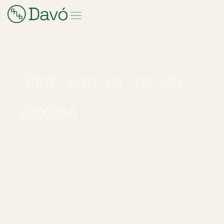
JACK W4D-01-02-03-
08X364
INDUSTRIAS
HIGIENE Y MEDICINA
LENCERÍA - ROPA DE BAÑO
SPORTWEAR