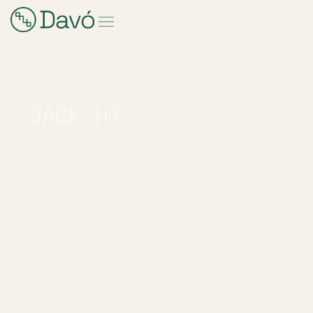
JACK H7
INDUSTRIAS
ROPA DE HOGAR
DECORACIÓN
DESCANSO
TEJIDOS TÉCNICOS
PUBLICIDAD
ROPA LABORAL
CALZADO
SASTRERÍA
SEÑORA
BEBÉ - INFANTIL
SPORTWEAR
PREPARADO DE TAPICERÍA