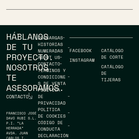
HÁBLANOS
DESCARGAS
DE TU
HISTORIAS
FACEBOOK
CATÁLOGO
NUMERADAS
PROYECTO.
DE CORTE
ABOUT US
INSTAGRAM
CONTACTO
NOSOTROS
CATÁLOGO
TÉRMINOS Y
DE
TE
CONDICIONE
TIJERAS
S DE VENTA
ASESORAMOS.
POLÍTICA
CONTACTO
DE
PRIVACIDAD
POLÍTICA
FRANCISCO JOSÉ
DE COOKIES
DAVÓ RUBÍ S.L.
CÓDIGO DE
P.I. “LA
HERRADA”
CONDUCTA
AVDA. JUAN
DECLARACIÓN
CARLOS I,