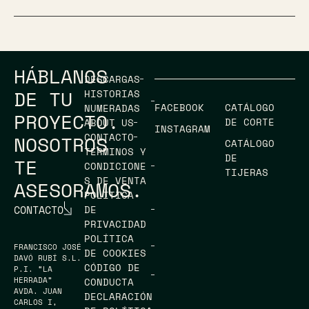
HÁBLANOS
DESCARGAS
DE TU
HISTORIAS
FACEBOOK
CATÁLOGO
NUMERADAS
PROYECTO.
DE CORTE
ABOUT US
INSTAGRAM
CONTACTO
NOSOTROS
CATÁLOGO
TÉRMINOS Y
DE
TE
CONDICIONE
TIJERAS
S DE VENTA
ASESORAMOS.
POLÍTICA
CONTACTO
DE
PRIVACIDAD
POLÍTICA
FRANCISCO JOSÉ
DE COOKIES
DAVÓ RUBÍ S.L.
CÓDIGO DE
P.I. “LA
HERRADA”
CONDUCTA
AVDA. JUAN
DECLARACIÓN
CARLOS I,