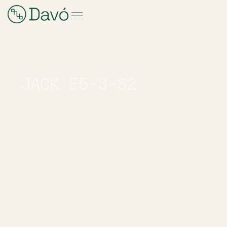
JACK E5-3-82
INDUSTRIAS
ROPA DE HOGAR
DECORACIÓN
PUBLICIDAD
SEÑORA
BEBÉ - INFANTIL