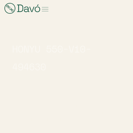
HONYU 550-V10-
494630
INDUSTRIAS
MARROQUINERÍA
ROPA DE HOGAR
DECORACIÓN
TAPICERÍA
DESCANSO
MUEBLE DE EXTERIOR
TOLDOS
SOMBRILLAS
TEJIDOS TÉCNICOS
FILTROS
ROPA LABORAL
CALZADO