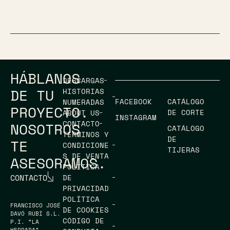
HÁBLANOS
DESCARGAS
DE TU
HISTORIAS
FACEBOOK
CATÁLOGO
NUMERADAS
PROYECTO.
DE CORTE
ABOUT US
INSTAGRAM
CONTACTO
NOSOTROS
CATÁLOGO
TÉRMINOS Y
DE
TE
CONDICIONE
TIJERAS
S DE VENTA
ASESORAMOS.
POLÍTICA
CONTACTO
DE
PRIVACIDAD
POLÍTICA
FRANCISCO JOSÉ
DE COOKIES
DAVÓ RUBÍ S.L.
CÓDIGO DE
P.I. “LA
HERRADA”