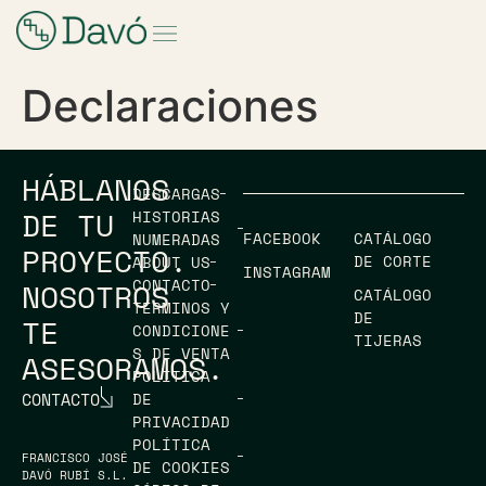
Declaraciones
HÁBLANOS
DESCARGAS
DE TU
HISTORIAS
FACEBOOK
CATÁLOGO
NUMERADAS
PROYECTO.
DE CORTE
ABOUT US
INSTAGRAM
CONTACTO
NOSOTROS
CATÁLOGO
TÉRMINOS Y
DE
TE
CONDICIONE
TIJERAS
S DE VENTA
ASESORAMOS.
POLÍTICA
CONTACTO
DE
PRIVACIDAD
POLÍTICA
FRANCISCO JOSÉ
DE COOKIES
DAVÓ RUBÍ S.L.